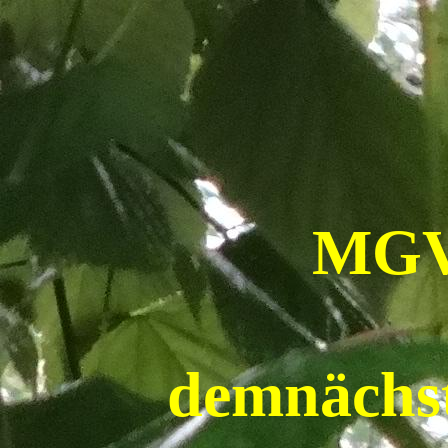
MGV
demnächst